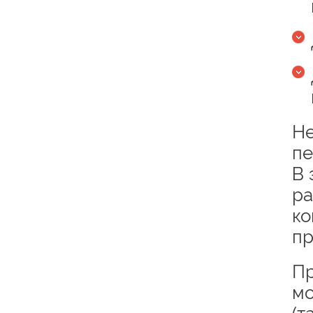
Не
пе
В 
ра
ко
пр
Пр
мо