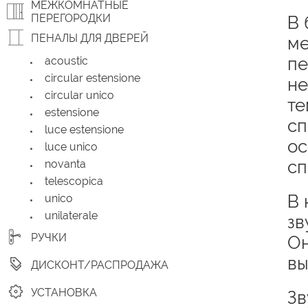
МЕЖКОМНАТНЫЕ
ПЕРЕГОРОДКИ
В 
ПЕНАЛЫ ДЛЯ ДВЕРЕЙ
ме
пе
acoustic
circular estensione
не
circular unico
те
estensione
сп
luce estensione
ос
luce unico
сп
novanta
telescopica
В 
unico
unilaterale
зв
РУЧКИ
Он
вы
ДИСКОНТ/РАСПРОДАЖА
УСТАНОВКА
Зв