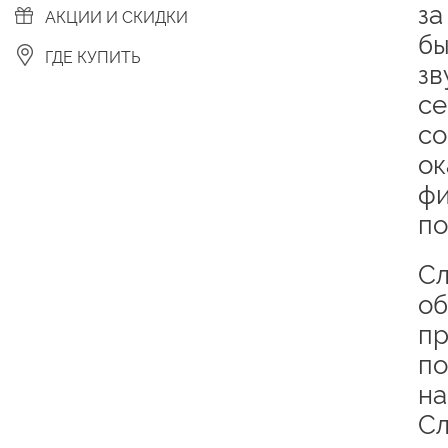
за
АКЦИИ И СКИДКИ
бы
ГДЕ КУПИТЬ
зв
се
со
ок
фи
по
Сл
об
пр
по
на
Сл