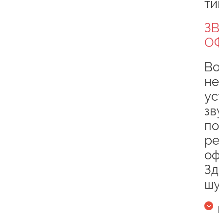
ти
З
О
Во
не
ус
зв
по
ре
оф
Зд
шу