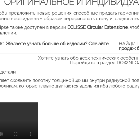
ОРИГИНАЛЬНОЕ И ИНДИВИДУА
чтобы предложить новые решения, способные придать гармонии
енно неожиданным образом перерисовать стену и, следовател
lipse также доступен в версии
ECLISSE Circular Estensione
, чт
влении.
ИЮ
Желаете узнать больше об изделии? Скачайте
НАЙДИТ
продаж б
Хотите узнать обо всех технических особенн
Перейдите в раздел DOWNL
 детали
воляет скользить полотну толщиной 40 мм внутри радиусной п
оликам, которые плавно двигаются вдоль изгиба любого радиу