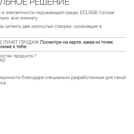
ЛЬНОЕ РЕШЕНИЕ
 и элегантности окружающей среде, ECLISSE Circular
ьно, всю комнату.
обы затмить две изогнутые створки, скользящие в
Е ПУНКТ ПРОДАЖ
Посмотри на карте, какая из точек
лиже к тебе
остях продукта ?
OAD
оверхности благодаря специально разработанным для такой
са.