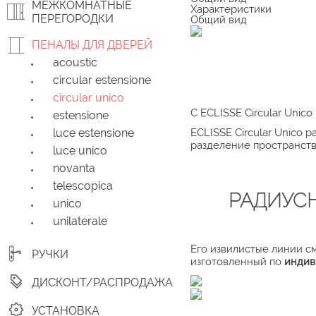
МЕЖКОМНАТНЫЕ
Характеристики
ПЕРЕГОРОДКИ
Общий вид
ПЕНАЛЫ ДЛЯ ДВЕРЕЙ
acoustic
circular estensione
circular unico
С ECLISSE Circular Unic
estensione
luce estensione
ECLISSE Circular Unico 
разделение пространств
luce unico
novanta
telescopica
РАДИУСН
unico
unilaterale
Его извилистые линии см
РУЧКИ
изготовленный по
индив
ДИСКОНТ/РАСПРОДАЖА
УСТАНОВКА