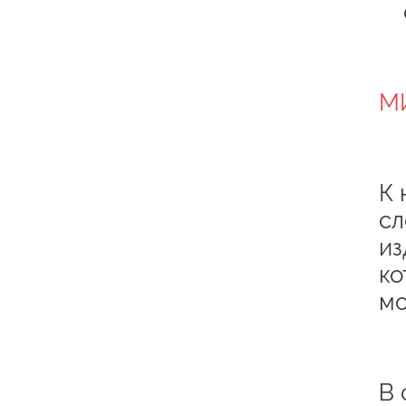
М
К 
сл
из
ко
мо
В 