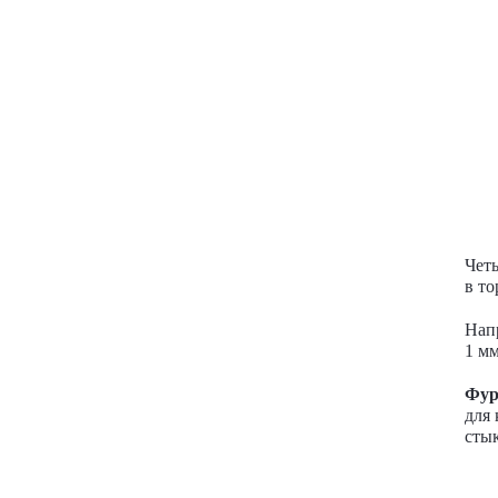
Чет
в т
Нап
1 мм
Фур
для 
стык