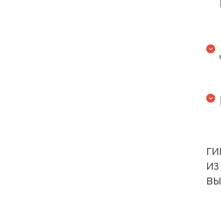
ги
из
вы