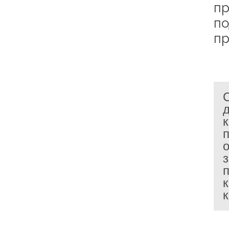
пр
по
пр
к
к