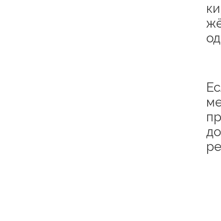
ки
жё
од
Ес
ме
пр
до
ре