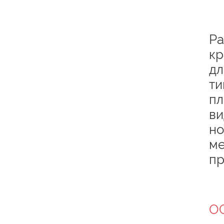
Ра
кр
дл
ти
пл
ви
но
ме
пр
О