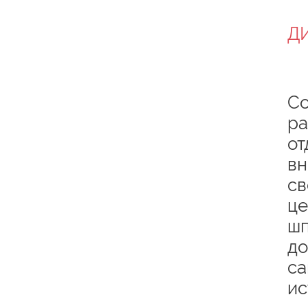
Д
Со
ра
от
вн
св
це
шп
до
са
ис