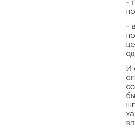
- 
по
- 
по
це
од
И 
оп
со
бы
шп
ха
вп