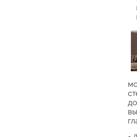
мо
ст
до
вы
гл
- 