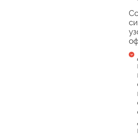
Со
си
уз
оф