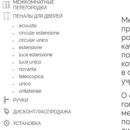
МЕЖКОМНАТНЫЕ
ПЕРЕГОРОДКИ
ПЕНАЛЫ ДЛЯ ДВЕРЕЙ
Ме
acoustic
пр
circular estensione
ро
circular unico
ка
estensione
по
luce estensione
luce unico
ко
novanta
в 
telescopica
уч
unico
unilaterale
О 
РУЧКИ
го
ме
ДИСКОНТ/РАСПРОДАЖА
по
УСТАНОВКА