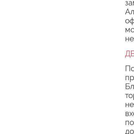
за
Ал
оф
мо
не
Д
По
пр
Бл
то
не
вх
по
до