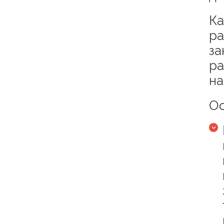
Ка
ра
за
ра
на
Ос