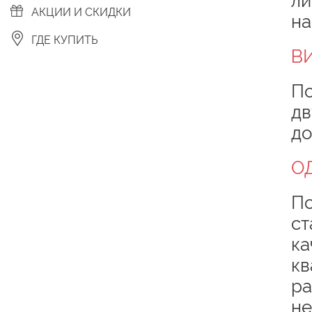
ли
АКЦИИ И СКИДКИ
на
ГДЕ КУПИТЬ
В
По
дв
до
О
По
ст
ка
кв
р
не