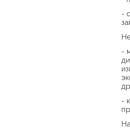
- 
за
Не
- 
ди
из
эк
др
- 
пр
На