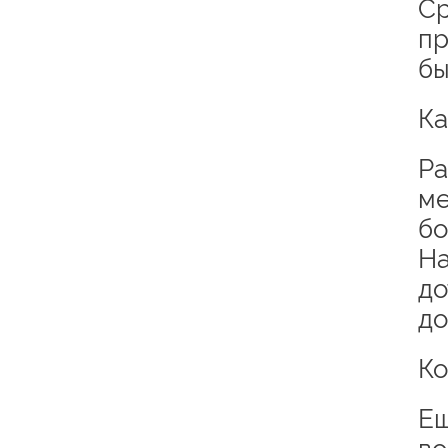
Ср
пр
бы
К
Ра
ме
бо
На
до
до
К
Ещ