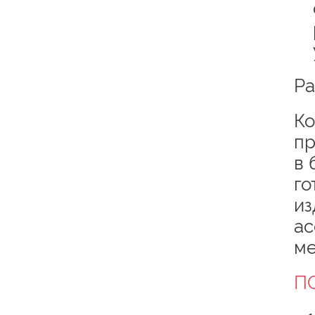
Ра
Ко
пр
в 
го
из
ас
ме
П