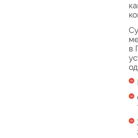
ка
ко
Су
ме
в 
ус
од