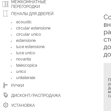
МЕЖКОМНАТНЫЕ
ПЕРЕГОРОДКИ
ПЕНАЛЫ ДЛЯ ДВЕРЕЙ
Со
acoustic
вн
circular estensione
ра
circular unico
ст
estensione
до
luce estensione
luce unico
до
novanta
telescopica
unico
unilaterale
П
у
РУЧКИ
д
м
ДИСКОНТ/РАСПРОДАЖА
с
УСТАНОВКА