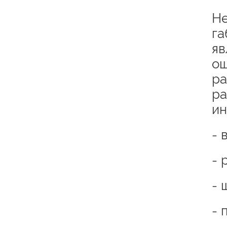
Не
га
яв
ош
ра
ра
ин
- 
- 
- 
- 