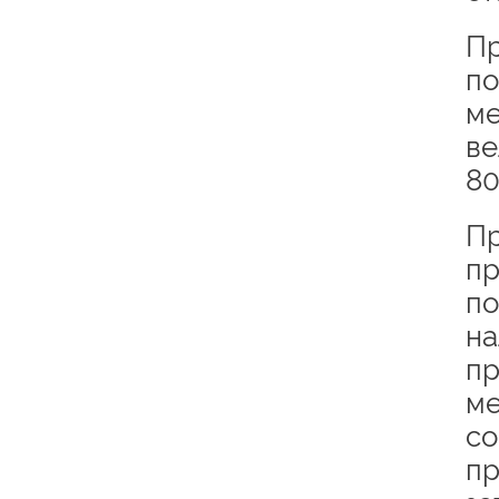
Пр
по
ме
ве
80
Пр
пр
по
на
пр
ме
со
пр