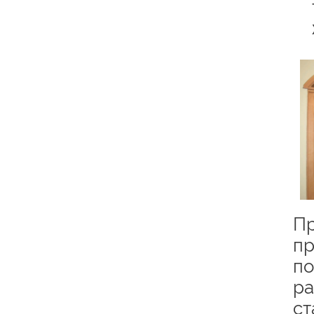
Пр
пр
по
ра
ст