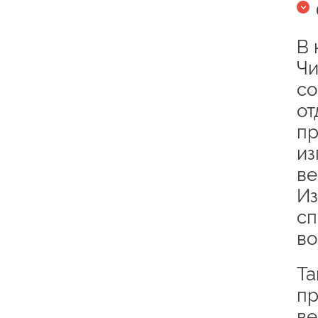
В 
Чи
со
от
пр
из
ве
Из
сп
во
Та
пр
ве