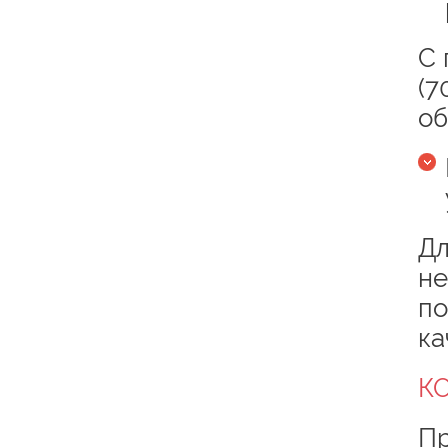
С 
(7
об
Дл
не
по
ка
К
Пр