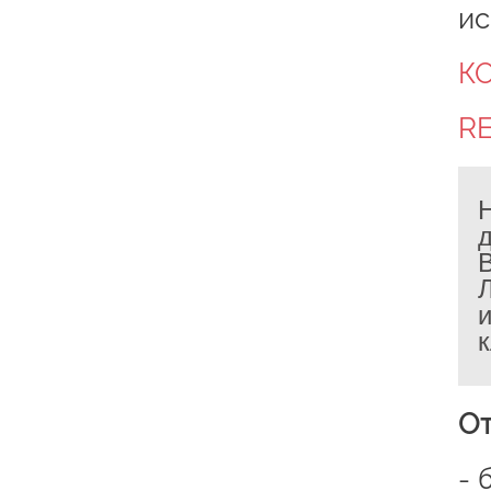
ис
К
R
д
От
- 