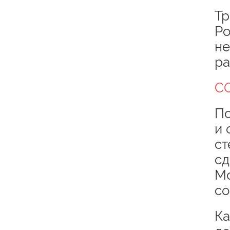
Тр
Ро
не
ра
С
По
и 
ст
сд
Мо
со
Ка