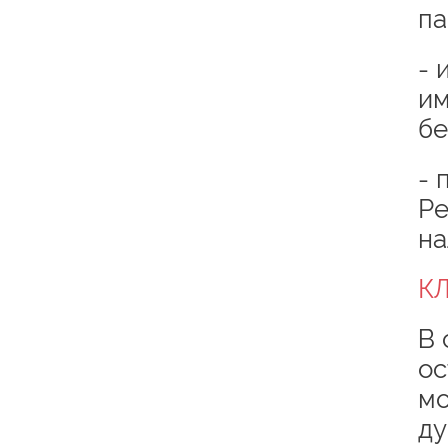
па
- 
им
бе
- 
Ре
на
К
В 
ос
мо
ду