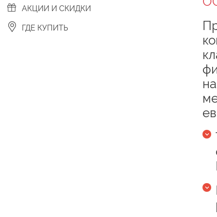
О
АКЦИИ И СКИДКИ
Пр
ГДЕ КУПИТЬ
ко
кл
фи
на
ме
ев