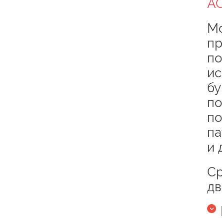
А
Мо
пр
по
ис
бу
по
по
па
и 
С
дв