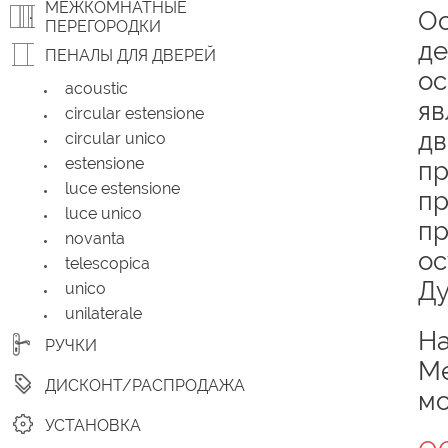
МЕЖКОМНАТНЫЕ
Ос
ПЕРЕГОРОДКИ
де
ПЕНАЛЫ ДЛЯ ДВЕРЕЙ
ос
acoustic
яв
circular estensione
дв
circular unico
estensione
пр
luce estensione
пр
luce unico
пр
novanta
ос
telescopica
Ду
unico
unilaterale
На
РУЧКИ
Ме
ДИСКОНТ/РАСПРОДАЖА
мо
УСТАНОВКА