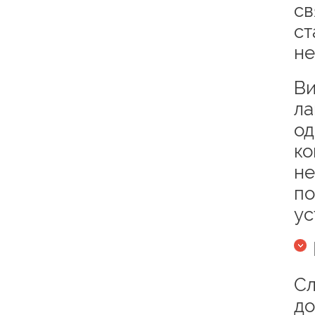
св
ст
не
Ви
ла
од
ко
не
по
ус
Сл
до