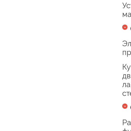
Ус
ма
Эл
пр
Ку
дв
ла
ст
Ра