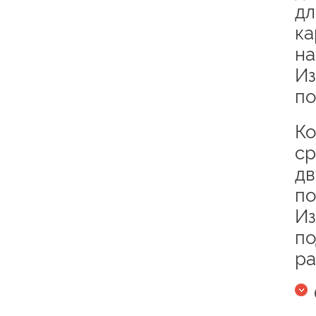
дл
ка
на
Из
по
Ко
ср
дв
по
Из
по
ра