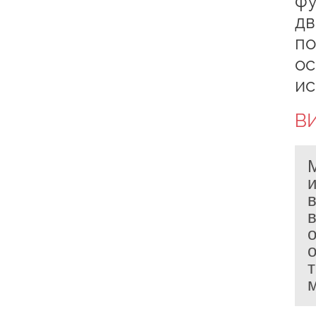
фу
дв
по
ос
ис
В