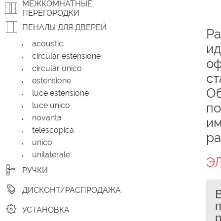
МЕЖКОМНАТНЫЕ
ПЕРЕГОРОДКИ
ПЕНАЛЫ ДЛЯ ДВЕРЕЙ
Ра
acoustic
ид
circular estensione
оф
circular unico
ст
estensione
Об
luce estensione
luce unico
по
novanta
им
telescopica
ра
unico
unilaterale
Э
РУЧКИ
ДИСКОНТ/РАСПРОДАЖА
п
УСТАНОВКА