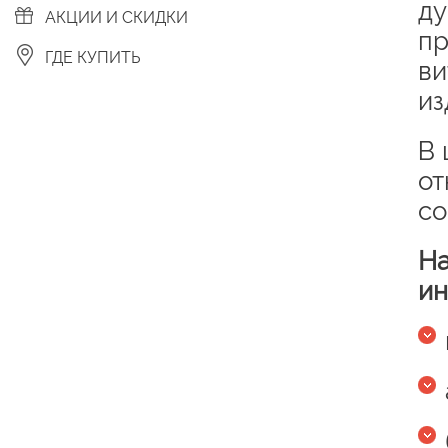
ду
АКЦИИ И СКИДКИ
пр
ГДЕ КУПИТЬ
ви
из
В 
от
со
На
ин