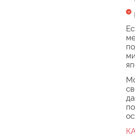
Ес
ме
по
ми
яп
Мо
св
да
по
ос
К