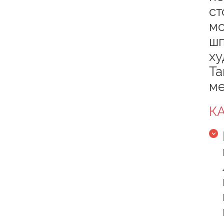
ст
мо
шп
ху
Та
ме
К