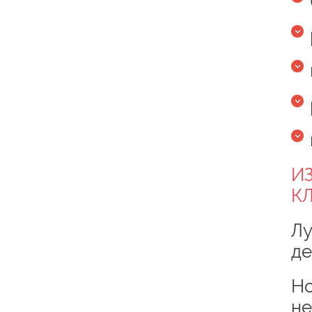
И
К
Лу
де
Но
не