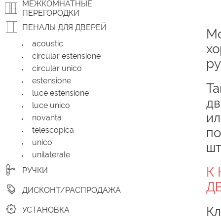
МЕЖКОМНАТНЫЕ
ПЕРЕГОРОДКИ
ПЕНАЛЫ ДЛЯ ДВЕРЕЙ
Мо
acoustic
хо
circular estensione
ру
circular unico
estensione
Та
luce estensione
дв
luce unico
ил
novanta
telescopica
по
unico
шт
unilaterale
К
РУЧКИ
Д
ДИСКОНТ/РАСПРОДАЖА
Кл
УСТАНОВКА