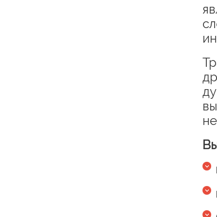
яв
сл
ин
Тр
др
ду
вы
не
Вы