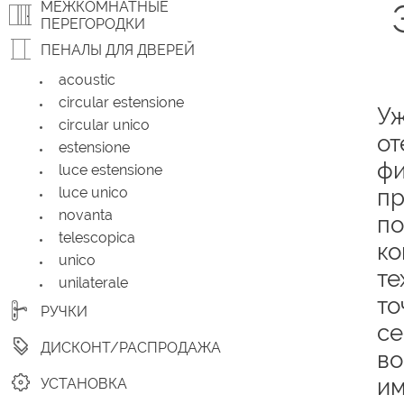
МЕЖКОМНАТНЫЕ
ПЕРЕГОРОДКИ
ПЕНАЛЫ ДЛЯ ДВЕРЕЙ
acoustic
circular estensione
Уж
circular unico
от
estensione
фи
luce estensione
luce unico
пр
novanta
по
telescopica
ко
unico
те
unilaterale
то
РУЧКИ
се
ДИСКОНТ/РАСПРОДАЖА
во
им
УСТАНОВКА