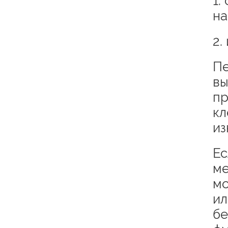
1.
на
2.
Пе
вы
пр
кл
из
Ес
ме
мо
ил
бе