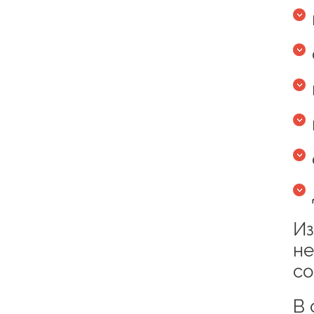
Из
не
со
В 