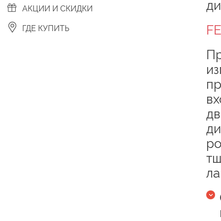
ди
АКЦИИ И СКИДКИ
F
ГДЕ КУПИТЬ
Пр
из
пр
вх
дв
ди
ро
тщ
ла