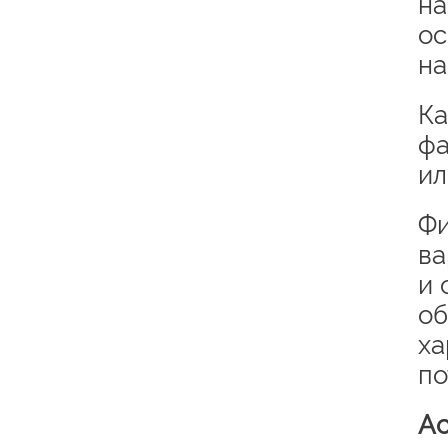
на
ос
на
Ка
фа
ил
Фи
ва
и 
об
ха
по
Ас