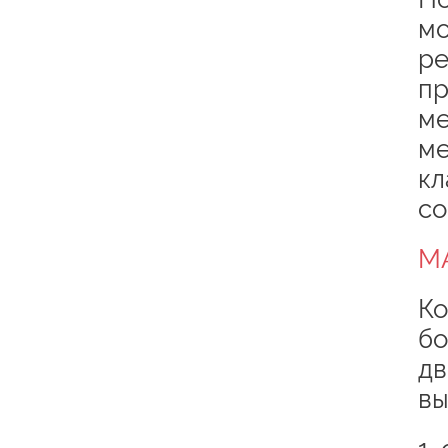
мо
ре
пр
ме
ме
кл
со
MA
Ко
бо
дв
вы