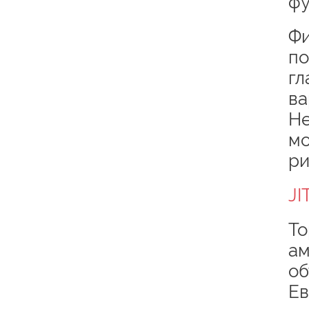
фу
Фи
по
гл
ва
Не
мо
ри
JI
То
ам
об
Ев