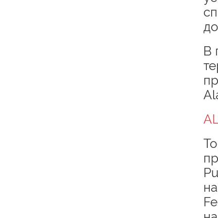
сп
до
В 
те
пр
Al
A
То
пр
Pu
на
Fe
на