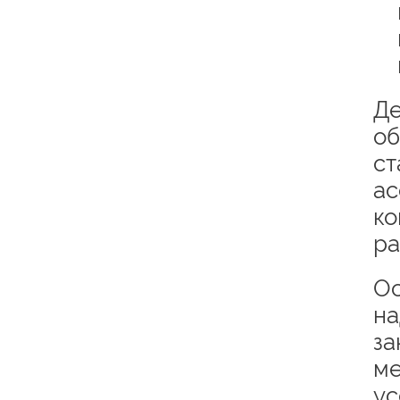
Де
об
ст
ас
ко
ра
Ос
на
за
ме
ус