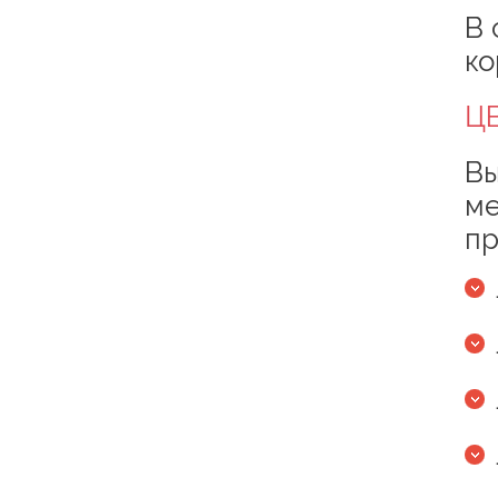
В 
ко
Ц
Вы
ме
пр