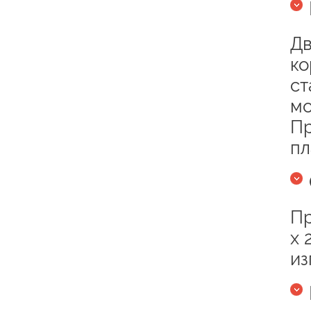
Дв
ко
ст
мо
Пр
пл
Пр
х 
из