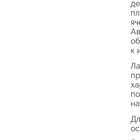
де
пл
яч
Ав
об
к 
Ла
пр
ха
по
на
Дл
ос