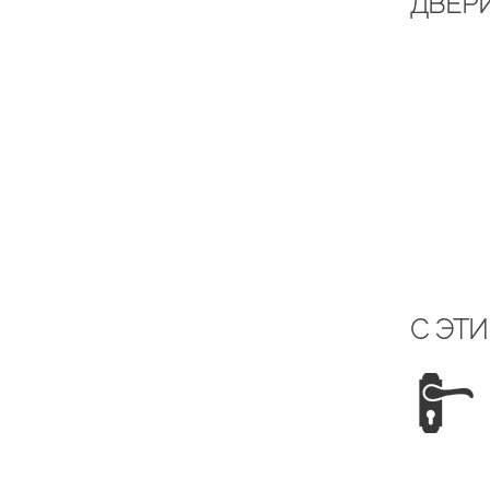
ДВЕРИ
С ЭТ