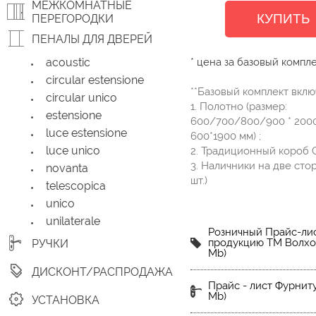
МЕЖКОМНАТНЫЕ
КУПИТЬ
ПЕРЕГОРОДКИ
ПЕНАЛЫ ДЛЯ ДВЕРЕЙ
acoustic
* цена за базовый компл
circular estensione
**Базовый комплект вклю
circular unico
1. Полотно (размер:
estensione
600/700/800/900 * 2000
luce estensione
600*1900 мм) ;
luce unico
2. Традиционный короб Cl
3. Наличники на две сто
novanta
шт.)
telescopica
unico
unilaterale
Розничный Прайс-лис
продукцию ТМ Волхов
РУЧКИ
Mb)
ДИСКОНТ/РАСПРОДАЖА
Прайс - лист Фурниту
Mb)
УСТАНОВКА