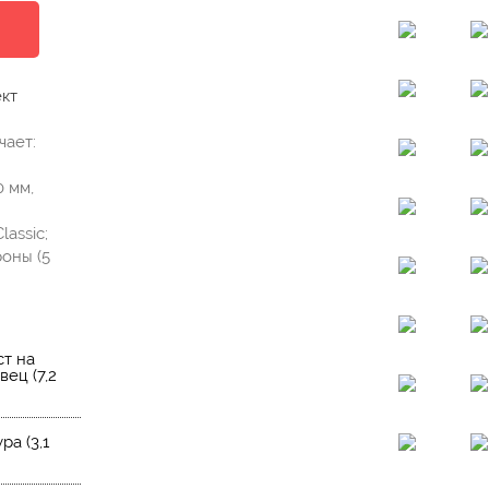
ект
чает:
 мм,
assic;
роны (5
т на
ец (7,2
ра (3,1