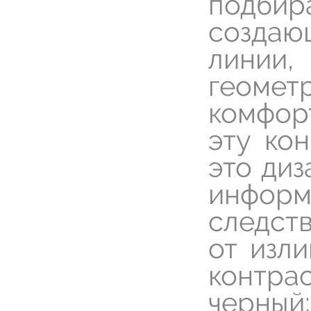
подбир
создаю
линии,
геомет
комфор
эту ко
это диз
информ
следств
от изл
контрас
черны