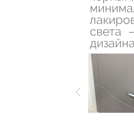
миним
лакиро
света 
дизайна