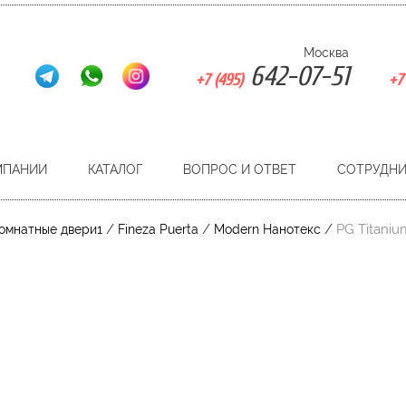
Москва
642-07-51
+7 (495)
+7 
МПАНИИ
КАТАЛОГ
ВОПРОС И ОТВЕТ
СОТРУДН
/
/
/
PG Titaniu
омнатные двери1
Fineza Puerta
Modern Нанотекс